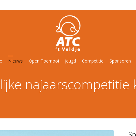
ie
Nieuws
Open Toernooi
Jeugd
Competitie
Sponsoren
ijke najaarscompetitie
Sp