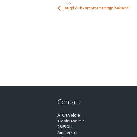
Prev:
Jeugd clubkampioenen zijn bekend!
Contact
ATC ’t Veldje
‘t Molenweer 6
2865 XH
Ammerstol