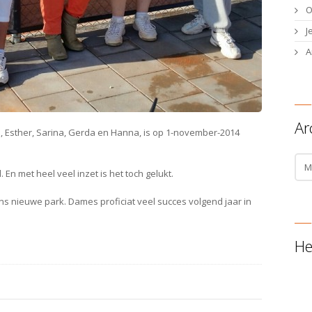
O
J
A
Ar
a, Esther, Sarina, Gerda en Hanna, is op 1-november-2014
Arch
nie
En met heel veel inzet is het toch gelukt.
 nieuwe park. Dames proficiat veel succes volgend jaar in
He