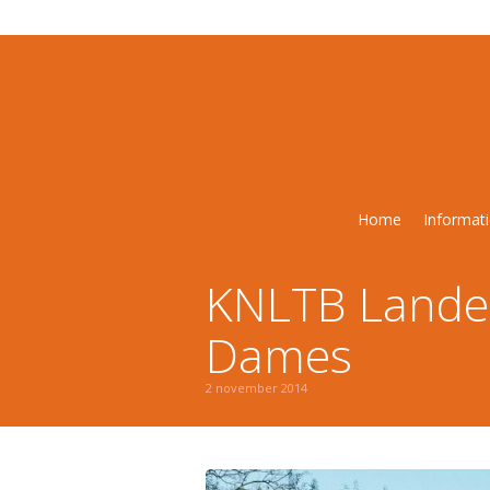
Home
Informat
KNLTB Landel
Dames
2 november 2014