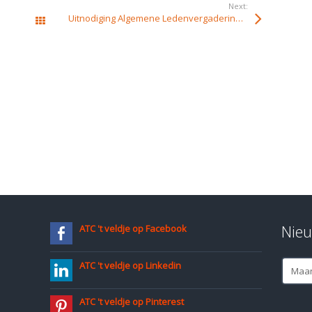
Next:
Uitnodiging Algemene Ledenvergadering 2015
Alle berichten
Nieu
ATC 't veldje op Facebook
Nieuws
ATC 't veldje op Linkedin
archief
ATC 't veldje op Pinterest