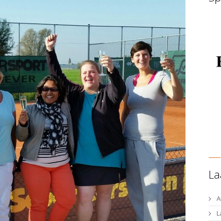
La
A
L