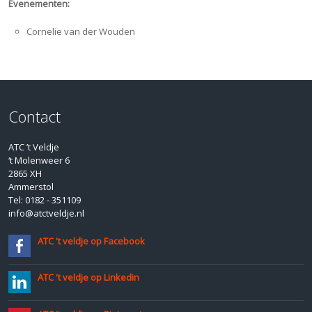
Evenementen:
Cornelie van der Wouden
Contact
ATC ’t Veldje
‘t Molenweer 6
2865 XH
Ammerstol
Tel: 0182 - 351109
info@atctveldje.nl
ATC 't veldje op Facebook
ATC 't veldje op Linkedin