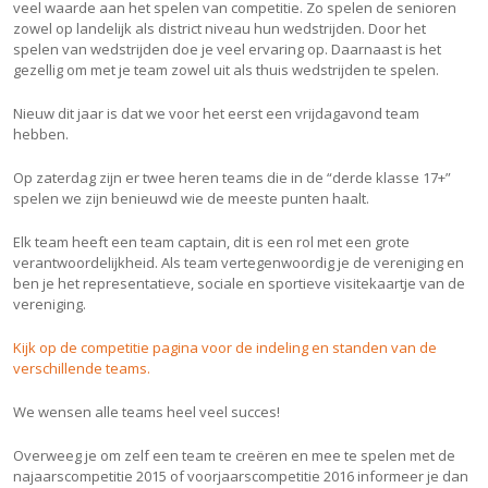
veel waarde aan het spelen van competitie. Zo spelen de senioren
zowel op landelijk als district niveau hun wedstrijden. Door het
spelen van wedstrijden doe je veel ervaring op. Daarnaast is het
gezellig om met je team zowel uit als thuis wedstrijden te spelen.
Nieuw dit jaar is dat we voor het eerst een vrijdagavond team
hebben.
Op zaterdag zijn er twee heren teams die in de “derde klasse 17+”
spelen we zijn benieuwd wie de meeste punten haalt.
Elk team heeft een team captain, dit is een rol met een grote
verantwoordelijkheid. Als team vertegenwoordig je de vereniging en
ben je het representatieve, sociale en sportieve visitekaartje van de
vereniging.
Kijk op de competitie pagina voor de indeling en standen van de
verschillende teams.
We wensen alle teams heel veel succes!
Overweeg je om zelf een team te creëren en mee te spelen met de
najaarscompetitie 2015 of voorjaarscompetitie 2016 informeer je dan