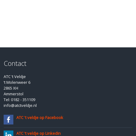
Contact
ATC ’t Veldje
‘t Molenweer 6
2865 XH
Ammerstol
Tel: 0182 - 351109
info@atctveldje.nl
ATC 't veldje op Facebook
ATC 't veldje op Linkedin