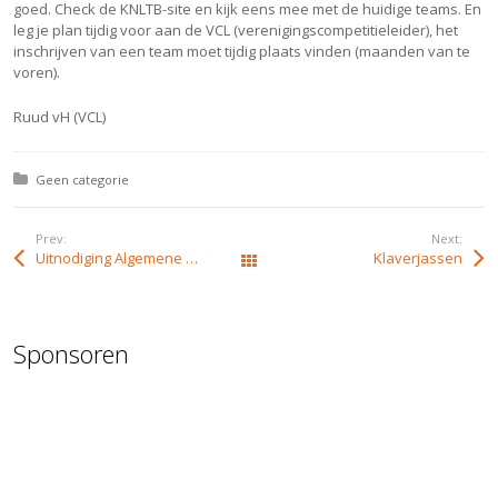
goed. Check de KNLTB-site en kijk eens mee met de huidige teams. En
leg je plan tijdig voor aan de VCL (verenigingscompetitieleider), het
inschrijven van een team moet tijdig plaats vinden (maanden van te
voren).
Ruud vH (VCL)
Posted in:
Geen categorie
Prev:
Next:
Uitnodiging Algemene Ledenvergadering 2015
Klaverjassen
Alle berichten
Sponsoren