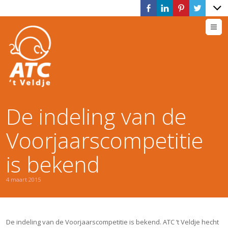
M
De indeling van de
Voorjaarscompetitie
is bekend
4 maart 2015
De indeling van de Voorjaarscompetitie is bekend. ATC ’t Veldje hecht