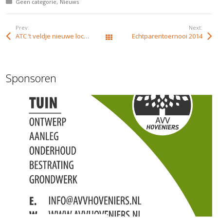
Posted in:
Geen categorie
Nieuws
Prev:
Next:
ATC ’t veldje nieuwe locatie
Echtparentoernooi 2014
Alle berichten
Sponsoren