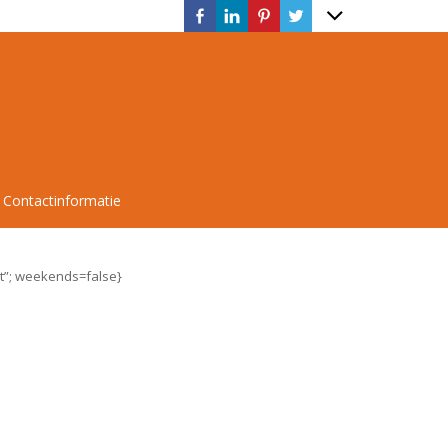
Contactinformatie
xt”; weekends=false}