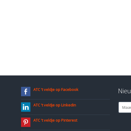
Nieu
ATC 't veldje op Facebook
Nieuws
ATC 't veldje op Linkedin
archief
ATC 't veldje op Pinterest