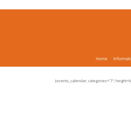
Home
Informat
{events_calendar; categories=”7″; height=6