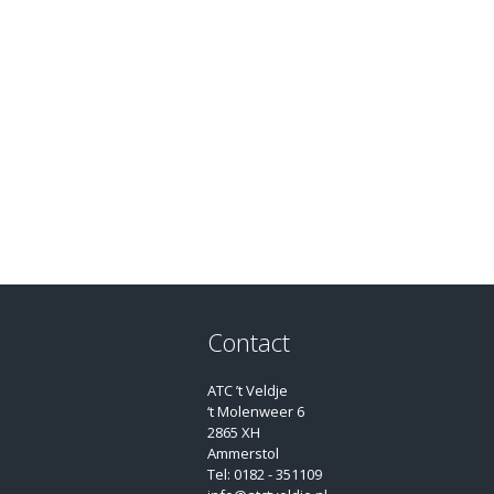
Contact
ATC ’t Veldje
‘t Molenweer 6
2865 XH
Ammerstol
Tel: 0182 - 351109