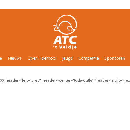
ie
Nieuws
Open Toernooi
Jeugd
Competitie
Sponsoren
00; header->left=”prev”; header->center=”today, title”; header->right=”ne